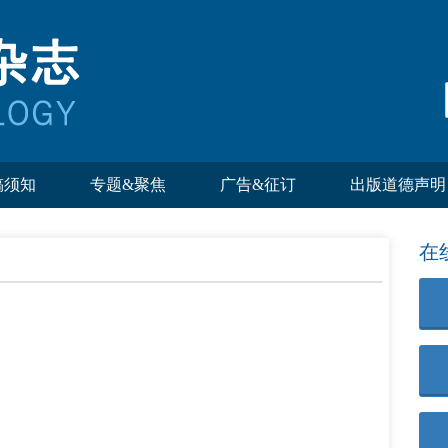
稿须知
专题&聚焦
广告&征订
出版道德声明
在