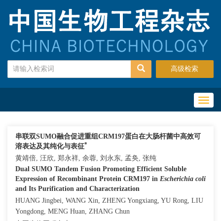
高级检索
Toggl
naviga
串联双SUMO融合促进重组CRM197蛋白在大肠杆菌中高效可
*
溶表达及其纯化与表征
黄靖倍, 汪欣, 郑永祥, 余蓉, 刘永东, 孟奂, 张纯
Dual SUMO Tandem Fusion Promoting Efficient Soluble
Expression of Recombinant Protein CRM197 in
Escherichia coli
and Its Purification and Characterization
HUANG Jingbei, WANG Xin, ZHENG Yongxiang, YU Rong, LIU
Yongdong, MENG Huan, ZHANG Chun